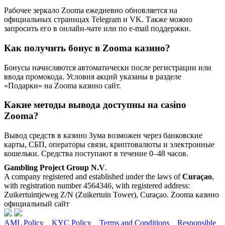
Рабочее зеркало Zooma ежедневно обновляется на
официальных страницах Telegram и VK. Также можно
запросить его в онлайн-чате или по e-mail поддержки.
Как получить бонус в Zooma казино?
Бонусы начисляются автоматически после регистрации или
ввода промокода. Условия акций указаны в разделе
«Подарки» на Zooma казино сайт.
Какие методы вывода доступны на casino
Zooma?
Вывод средств в казино Зума возможен через банковские
карты, СБП, операторы связи, криптовалюты и электронные
кошельки. Средства поступают в течение 0–48 часов.
Gambling Project Group N.V
.
A company registered and established under the laws of
Curaçao
,
with registration number 4564346, with registered address:
Zuikertuintjeweg Z/N (Zuikertuin Tower), Curaçao. Zooma казино
официальный сайт
AML Policy
KYC Policy
Terms and Conditions
Responsible