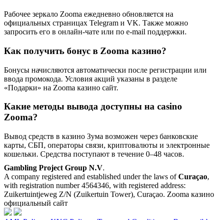
Рабочее зеркало Zooma ежедневно обновляется на
официальных страницах Telegram и VK. Также можно
запросить его в онлайн-чате или по e-mail поддержки.
Как получить бонус в Zooma казино?
Бонусы начисляются автоматически после регистрации или
ввода промокода. Условия акций указаны в разделе
«Подарки» на Zooma казино сайт.
Какие методы вывода доступны на casino
Zooma?
Вывод средств в казино Зума возможен через банковские
карты, СБП, операторы связи, криптовалюты и электронные
кошельки. Средства поступают в течение 0–48 часов.
Gambling Project Group N.V
.
A company registered and established under the laws of
Curaçao
,
with registration number 4564346, with registered address:
Zuikertuintjeweg Z/N (Zuikertuin Tower), Curaçao. Zooma казино
официальный сайт