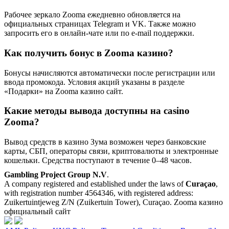
Рабочее зеркало Zooma ежедневно обновляется на
официальных страницах Telegram и VK. Также можно
запросить его в онлайн-чате или по e-mail поддержки.
Как получить бонус в Zooma казино?
Бонусы начисляются автоматически после регистрации или
ввода промокода. Условия акций указаны в разделе
«Подарки» на Zooma казино сайт.
Какие методы вывода доступны на casino
Zooma?
Вывод средств в казино Зума возможен через банковские
карты, СБП, операторы связи, криптовалюты и электронные
кошельки. Средства поступают в течение 0–48 часов.
Gambling Project Group N.V
.
A company registered and established under the laws of
Curaçao
,
with registration number 4564346, with registered address:
Zuikertuintjeweg Z/N (Zuikertuin Tower), Curaçao. Zooma казино
официальный сайт