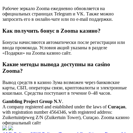
Рабочее зеркало Zooma ежедневно обновляется на
официальных страницах Telegram и VK. Также можно
запросить его в онлайн-чате или по e-mail поддержки.
Как получить бонус в Zooma казино?
Бонусы начисляются автоматически после регистрации или
ввода промокода. Условия акций указаны в разделе
«Подарки» на Zooma казино сайт.
Какие методы вывода доступны на casino
Zooma?
Вывод средств в казино Зума возможен через банковские
карты, СБП, операторы связи, криптовалюты и электронные
кошельки. Средства поступают в течение 0–48 часов.
Gambling Project Group N.V
.
A company registered and established under the laws of
Curaçao
,
with registration number 4564346, with registered address:
Zuikertuintjeweg Z/N (Zuikertuin Tower), Curaçao. Zooma казино
официальный сайт